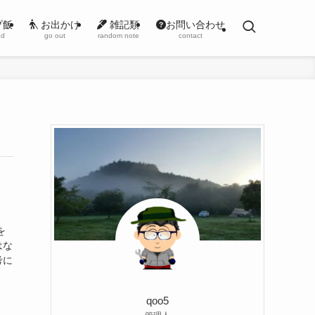
プ飯
お出かけ
雑記類
お問い合わせ
od
go out
random note
contact
を
はな
考に
qoo5