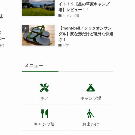
イト！？【星の草原キャンプ
場】レビュー！！
ま
キャンプ場
【mont-bell／ソックオンサン
て
ダル】変な形だけど意外な快適
ベー
さ！
いの
ギア
メニュー
ギア
キャンプ場
キャンプ飯
お出かけ