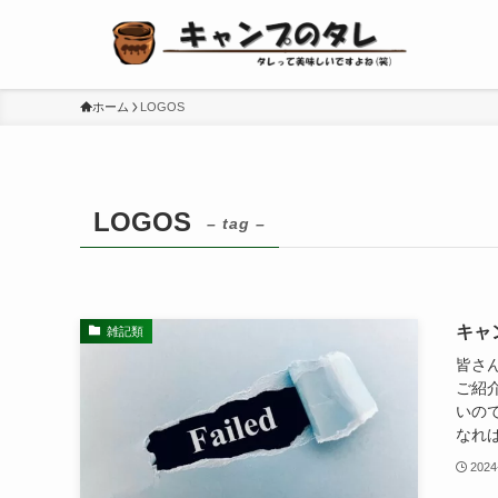
ホーム
LOGOS
LOGOS
– tag –
キャ
雑記類
皆さん
ご紹
いの
なれば
2024