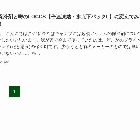
保冷剤と噂のLOGOS【倍速凍結・氷点下パックL】に変えてみ
！
、こんにちは(^▽^)/ 今回はキャンプには必須アイテムの保冷剤につい
介したいと思います。我が家で今まで使っていたのは、どこかのプライ
ランド(だと思う)の保冷剤です。少なくとも有名メーカーのものでは無
いないかと…。特...
-10-04
1