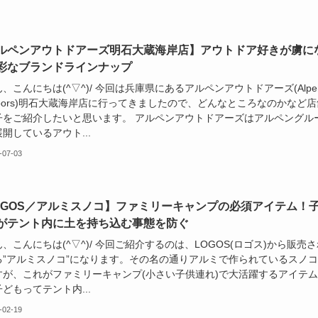
ルペンアウトドアーズ明石大蔵海岸店】アウトドア好きが虜に
彩なブランドラインナップ
、こんにちは(^▽^)/ 今回は兵庫県にあるアルペンアウトドアーズ(Alpe
doors)明石大蔵海岸店に行ってきましたので、どんなところなのかなど店
子をご紹介したいと思います。 アルペンアウトドアーズはアルペングル
開しているアウト...
-07-03
OGOS／アルミスノコ】ファミリーキャンプの必須アイテム！
がテント内に土を持ち込む事態を防ぐ
、こんにちは(^▽^)/ 今回ご紹介するのは、LOGOS(ロゴス)から販売さ
る”アルミスノコ”になります。その名の通りアルミで作られているスノ
すが、これがファミリーキャンプ(小さい子供連れ)で大活躍するアイテ
どもってテント内...
-02-19