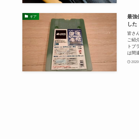
最強
ギア
した
皆さん
ご紹
トブ
は間違
2020