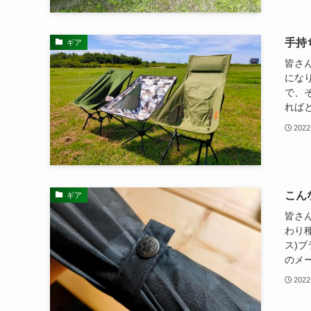
手持
ギア
皆さん
にな
で、
ればと
2022
こん
ギア
皆さん
わり
ス)
のメー
2022