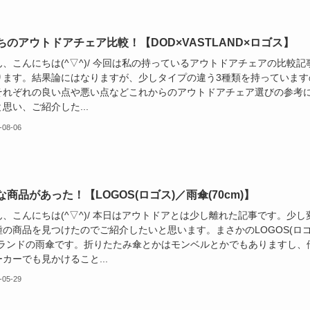
ちのアウトドアチェア比較！【DOD×VASTLAND×ロゴス】
、こんにちは(^▽^)/ 今回は私の持っているアウトドアチェアの比較記
ります。結果論にはなりますが、少しタイプの違う3種類を持っています
それぞれの良い点や悪い点などこれからのアウトドアチェア選びの参考
思い、ご紹介した...
-08-06
な商品があった！【LOGOS(ロゴス)／雨傘(70cm)】
、こんにちは(^▽^)/ 本日はアウトドアとは少し離れた記事です。少し
種の商品を見つけたのでご紹介したいと思います。まさかのLOGOS(ロ
ブランドの雨傘です。折りたたみ傘とかはモンベルとかでもありますし、
カーでも見かけること...
-05-29