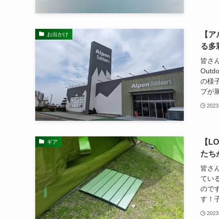
【ア
お出かけ
る多
皆さん
Out
の様
プが展
2023
【L
ギア
たち
皆さん
てい
ので
す！子
2023