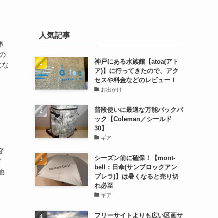
人気記事
事
の
神戸にある水族館【atoa(アト
にな
ア)】に行ってきたので、アク
セスや料金などのレビュー！
お出かけ
普段使いに最適な万能バックパ
ック【Coleman／シールド
30】
ギア
変
シーズン前に確保！【mont-
ゴ
bell：日傘(サンブロックアン
他
ブレラ)】は暑くなると売り切
れ必至
ギア
フリーサイトよりも広い区画サ