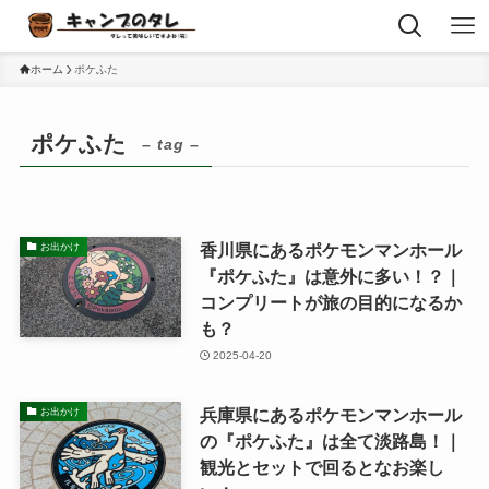
ホーム
ポケふた
ポケふた
– tag –
香川県にあるポケモンマンホール
お出かけ
『ポケふた』は意外に多い！？｜
コンプリートが旅の目的になるか
も？
2025-04-20
兵庫県にあるポケモンマンホール
お出かけ
の『ポケふた』は全て淡路島！｜
観光とセットで回るとなお楽し