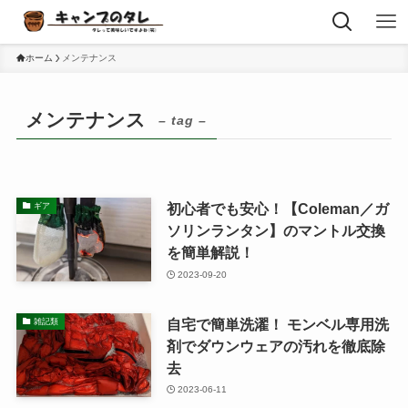
ホーム
メンテナンス
メンテナンス
– tag –
初心者でも安心！【Coleman／ガ
ギア
ソリンランタン】のマントル交換
を簡単解説！
2023-09-20
自宅で簡単洗濯！ モンベル専用洗
雑記類
剤でダウンウェアの汚れを徹底除
去
2023-06-11