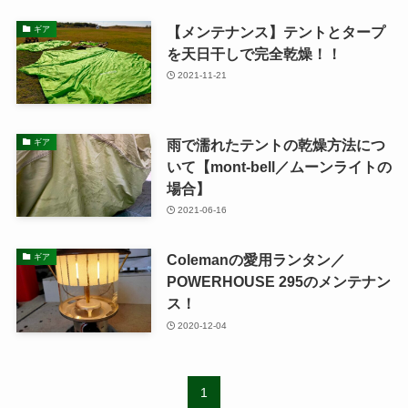
【メンテナンス】テントとタープ
ギア
を天日干しで完全乾燥！！
2021-11-21
雨で濡れたテントの乾燥方法につ
ギア
いて【mont-bell／ムーンライトの
場合】
2021-06-16
Colemanの愛用ランタン／
ギア
POWERHOUSE 295のメンテナン
ス！
2020-12-04
1