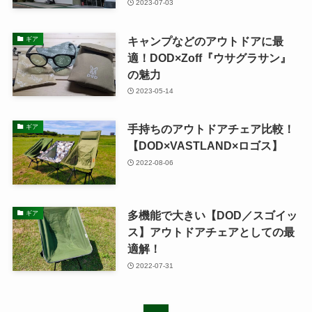
2023-07-03
キャンプなどのアウトドアに最
ギア
適！DOD×Zoff『ウサグラサン』
の魅力
2023-05-14
手持ちのアウトドアチェア比較！
ギア
【DOD×VASTLAND×ロゴス】
2022-08-06
多機能で大きい【DOD／スゴイッ
ギア
ス】アウトドアチェアとしての最
適解！
2022-07-31