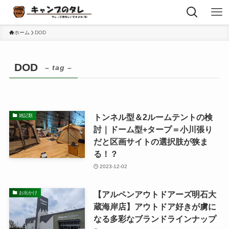
ホーム
DOD
DOD
– tag –
トンネル型＆2ルームテントの検
雑記類
討｜ドーム型+タープ＝小川張り
だと区画サイトの選択肢が狭ま
る！？
2023-12-02
【アルペンアウトドアーズ明石大
お出かけ
蔵海岸店】アウトドア好きが虜に
なる多彩なブランドラインナップ