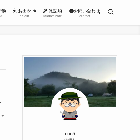
プ飯
お出かけ
雑記類
お問い合わせ
od
go out
random note
contact
ト
シャ
qoo5