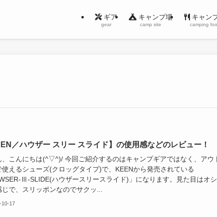
ギア
キャンプ場
キャン
gear
camp site
camping fo
EEN／ハウザー スリー スライド】の使用感などのレビュー！
、こんにちは(^▽^)/ 今回ご紹介するのはキャンプギアではなく、アウ
で使えるシューズ(クロッグタイプ)で、KEENから発売されている
WSER-Ⅲ-SLIDE(ハウザースリースライド)」になります。見た目はオ
じで、スリッポンなのでサクッ...
-10-17