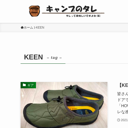
ホーム
KEEN
KEEN
– tag –
【K
ギア
皆さん
ドア
「HO
レな感
2021