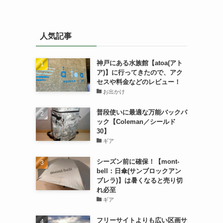
人気記事
神戸にある水族館【atoa(アト
ア)】に行ってきたので、アク
セスや料金などのレビュー！
お出かけ
普段使いに最適な万能バックパ
ック【Coleman／シールド
30】
ギア
シーズン前に確保！【mont-
bell：日傘(サンブロックアン
ブレラ)】は暑くなると売り切
れ必至
ギア
フリーサイトよりも広い区画サ