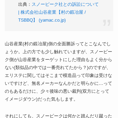
出典：
スノーピーク社との訴訟について
| 株式会社山谷産業【村の鍛冶屋 /
TSBBQ】 (yamac.co.jp)
山谷産業(村の鍛冶屋)側の全面勝訴ってとこなんでし
ょうか。上の方でも少し触れていますが、スノーピー
ク側が山谷産業をターゲットにした理由もよく分から
ない(類似品の中では一番売れてたから？)のですが、
エリステに関してはそこまで模造品って印象は受けな
いですけど、無名メーカーなんかだと明らかに…って
のもあるだけに、少々後味の悪い裁判(双方にとって
イメージダウン)だった気もします。
それにしても、スノーピークは何かと踏んだり蹴った