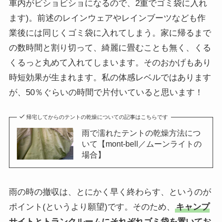
車内がビショビショになるので、2重でゴミ袋に入れ
ます)。前述のレインウェアやレインブーツなども作
業後には同じくゴミ袋に入れてしまう。家に帰るまで
の数時間と割り切って、綺麗に畳むことも無く、くる
くるっと丸めて入れてしまいます。そのおかげもあり
時短効果が生まれます。私の体感レベルではあります
が、50％ぐらいの時間で片付いていると思います！
帰宅してからのテントの乾燥についての記事はこちらです
雨で濡れたテントの乾燥方法につ
いて【mont-bell／ムーンライトの
場合】
雨の時の撤収は、とにかく早く終わらす、というのが
ポイント(というより願望)です。そのため、
キャンプ
サイトとトランクルームにそれぞれゴミ袋を置いてお