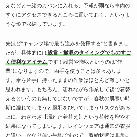
えなどと一緒のカバンに入れる、予報が雨なら車内の
すぐにアクセスできるところに置いておく、というよ
うな形で収納しています。
先ほど”キャンプ場で最も強みを発揮する”と書きまし
たが、具体的には
設営・撤収のタイミングでものすご
く便利なアイテム
です！設営や撤収というのは”作
業”になりますので、両手を使うことは多々ありま
す。傘を片手に持ったままの作業はほとんど難しいと
思われます。もちろん、濡れながら作業して後で着替
えるというのも無しではないですが、春秋の肌寒い時
期に濡れてしまうと風邪をひいてしまうリスクがある
上に、わざわざ【濡れた着替え】という荷物を増やす
結果になってしまいます。レインウェアは通常の衣服
と違い、かなり薄い生地ですので、収納状態は非常に