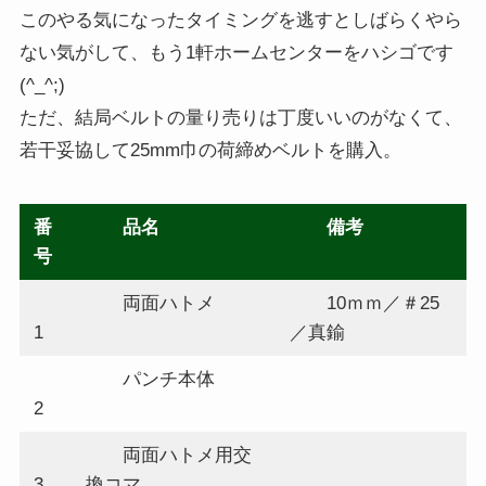
このやる気になったタイミングを逃すとしばらくやら
ない気がして、もう1軒ホームセンターをハシゴです
(^_^;)
ただ、結局ベルトの量り売りは丁度いいのがなくて、
若干妥協して25mm巾の荷締めベルトを購入。
番
品名
備考
号
両面ハトメ
10ｍｍ／＃25
1
／真鍮
パンチ本体
2
両面ハトメ用交
3
換コマ