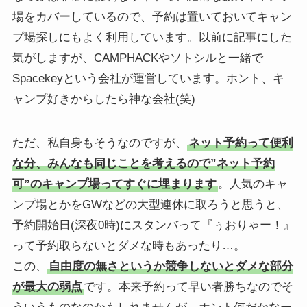
場をカバーしているので、予約は置いておいてキャン
プ場探しにもよく利用しています。以前に記事にした
気がしますが、CAMPHACKやソトシルと一緒で
Spacekeyという会社が運営しています。ホント、キ
ャンプ好きからしたら神な会社(笑)
ただ、私自身もそうなのですが、
ネット予約って便利
な分、みんなも同じことを考えるので”ネット予約
可”のキャンプ場ってすぐに埋まります
。人気のキャ
ンプ場とかをGWなどの大型連休に取ろうと思うと、
予約開始日(深夜0時)にスタンバって『ぅおりゃー！』
って予約取らないとダメな時もあったり…。
この、
自由度の無さというか競争しないとダメな部分
が最大の弱点
です。本来予約って早い者勝ちなのでそ